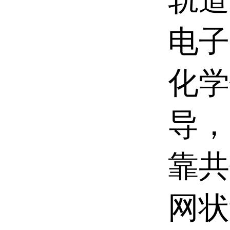
电子
化学
导，
靠共
网状