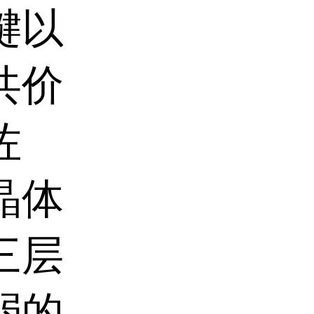
键以
共价
佐
晶体
三层
弱的