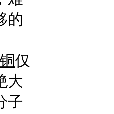
移的
铜
仅
绝大
分子