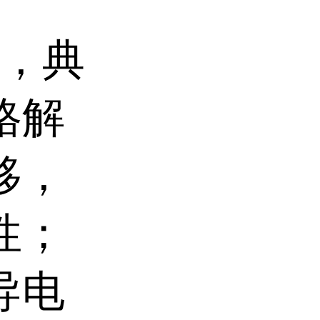
，典
格解
移，
性；
导电