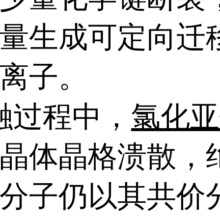
量生成可定向迁
离子。
融过程中，
氯化亚
晶体晶格溃散，
分子仍以其共价