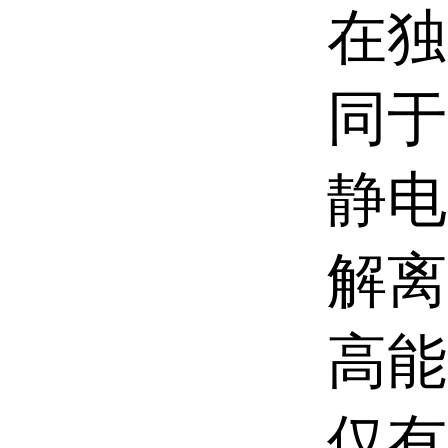
在独
同于
静电
解离
高能
仅有