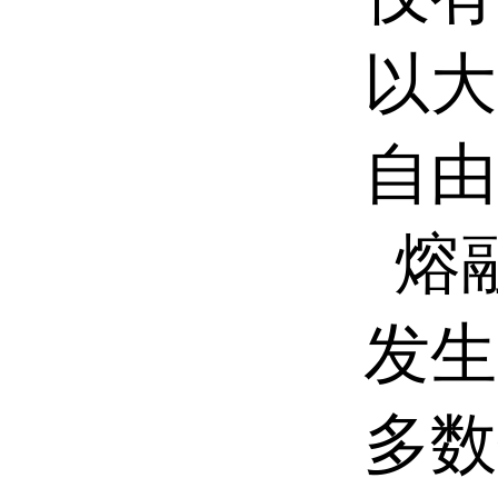
以大
自由
熔
发生
多数