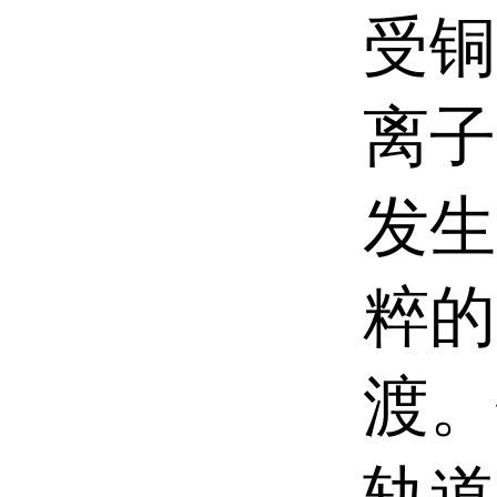
受铜
离子
发生
粹的
渡。
轨道