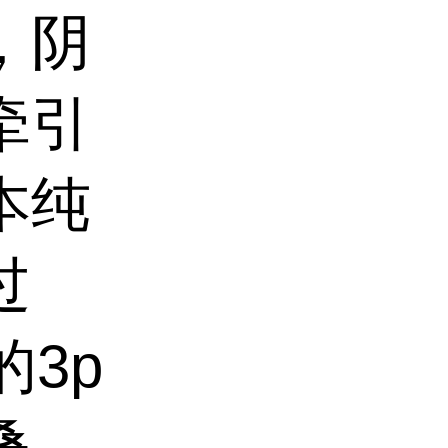
，阴
牵引
本纯
过
的
3p
叠，