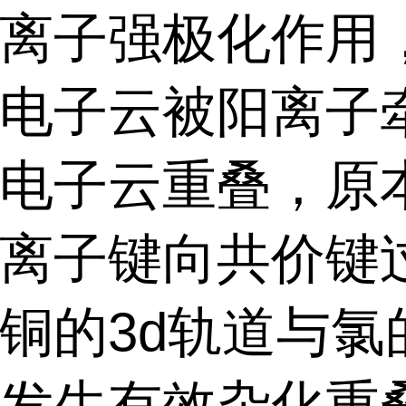
离子强极化作用
电子云被阳离子
电子云重叠，原
离子键向共价键
铜的
3d
轨道与氯
发生有效杂化重