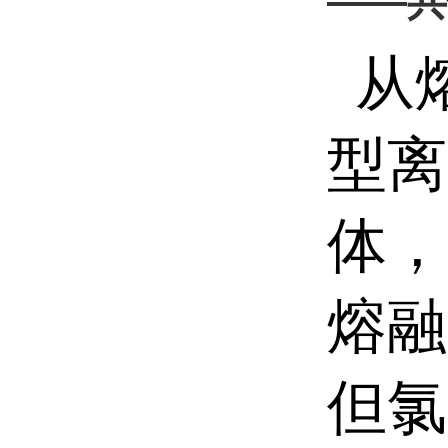
——共
从
型离
体，
熔融
但氯