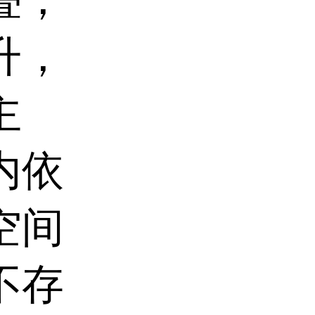
升，
主
内依
空间
不存