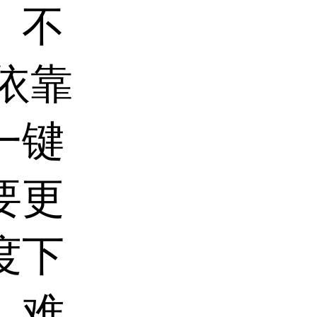
。不
依靠
一键
要更
度下
，难