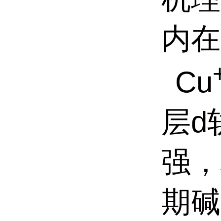
内在
Cu
层
d
强，
期碱