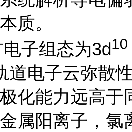
本质。
+
10
电子组态为
3d
轨道电子云弥散
极化能力远高于
金属阳离子，氯