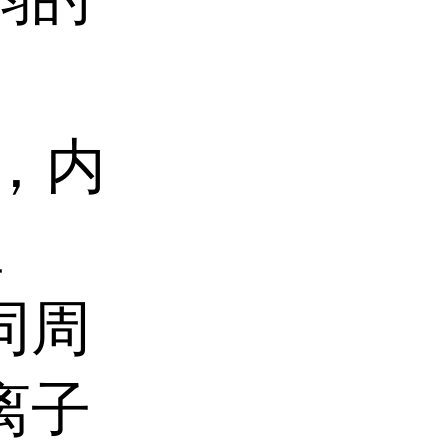
，内
性
同周
离子