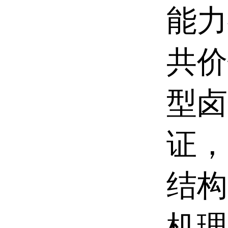
能力
共价
型卤
证，
结构
机理