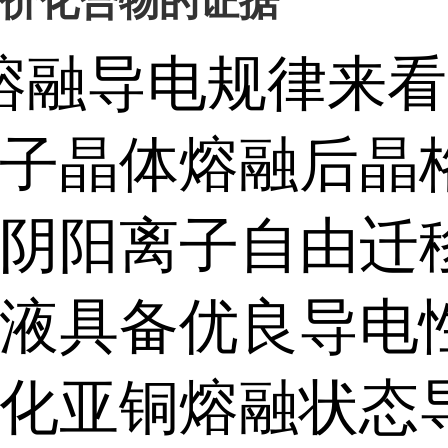
价化合物的证据
熔融导电规律来看
子晶体熔融后晶
阴阳离子自由迁
液具备优良导电
化亚铜熔融状态