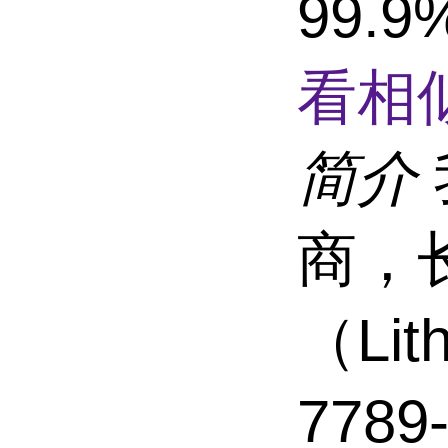
99.
看相
简介
商，
（Lit
778