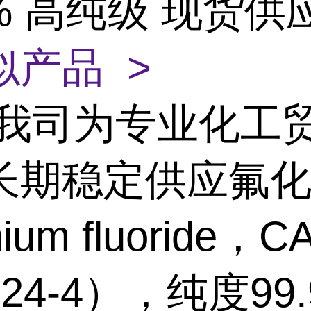
9% 高纯级 现货供
似产品 >
我司为专业化工
长期稳定供应氟
hium fluoride，C
9-24-4），纯度99