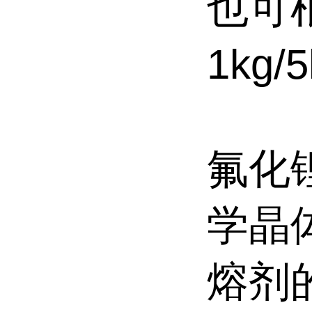
也可
1kg
氟化
学晶
熔剂