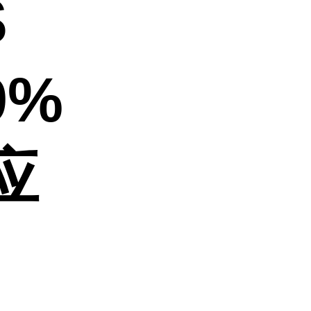
S
9%
应