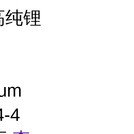
高纯锂
um
4-4