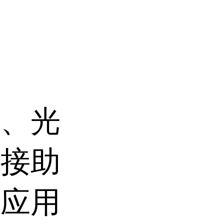
制
。
质、光
焊接助
泛应用