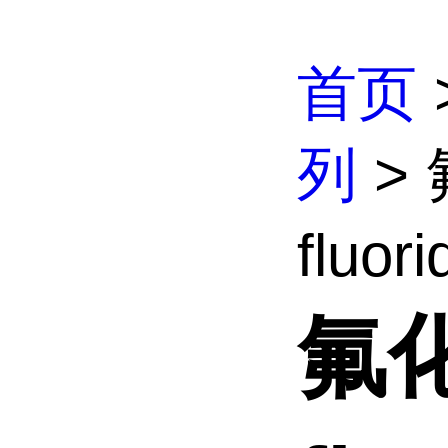
首页
列
> 
fluor
氟化