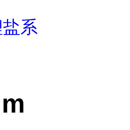
锂盐系
um