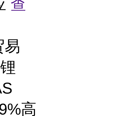
应
查
贸易
化锂
AS
.9%高