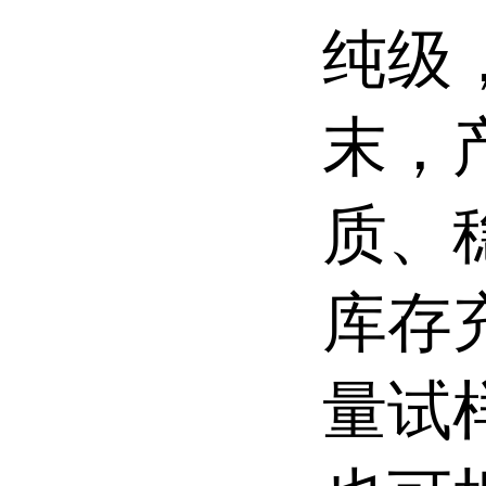
纯级
末，
质、
库存
量试样