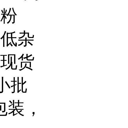
晶粉
、低杂
，现货
小批
包装，