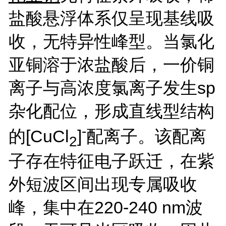
盐酸悬浮体系仅呈现基线吸
收，无特异性峰型。当氯化
亚铜溶于浓盐酸后，一价铜
离子与高浓度氯离子发生
sp
杂化配位，形成直线型结构
-
的
[CuCl
]
配离子。该配离
2
子存在特征电子跃迁，在紫
外短波区间出现专属吸收
峰，集中在
220
-
240 nm
波