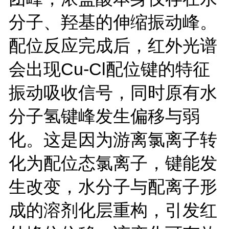
分子、羟基的伸缩振动峰。
配位反应完成后，红外光谱
会出现
Cu
-
Cl
配位键的特征
振动吸收信号，同时原有水
分子氢键峰发生偏移与弱
化。这是因为游离氯离子转
化为配位态氯离子，键能发
生改变，水分子与配离子形
成的溶剂化层重构，引发红