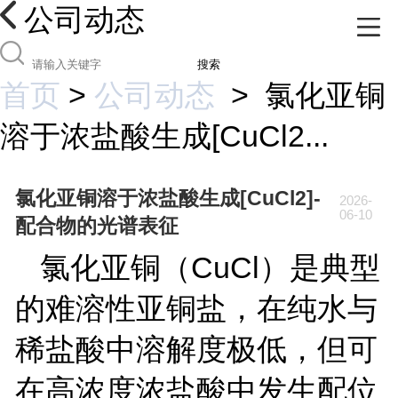
公司动态
搜索
首页
>
公司动态
>
氯化亚铜
溶于浓盐酸生成[CuCl2...
氯化亚铜溶于浓盐酸生成[CuCl2]-
2026-
06-10
配合物的光谱表征
氯化亚铜（
CuCl
）是典型
的难溶性亚铜盐，在纯水与
稀盐酸中溶解度极低，但可
在高浓度浓盐酸中发生配位