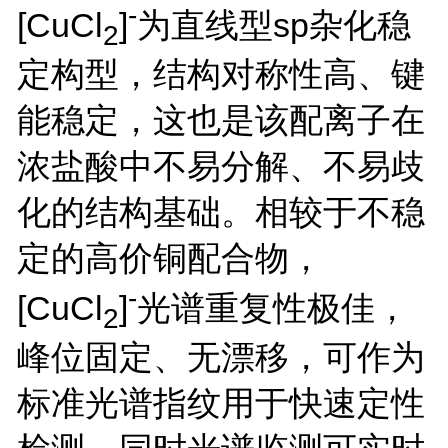
-
[CuCl
]
为直线型
sp
杂化稳
2
定构型，结构对称性高、键
能稳定，这也是该配离子在
浓盐酸中不易分解、不易歧
化的结构基础。相较于不稳
定的高价铜配合物，
-
[CuCl
]
光谱重复性极佳，
2
峰位固定、无漂移，可作为
标准光谱指纹用于快速定性