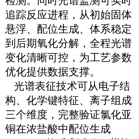
检测。同时光谱监测可实时
追踪反应进程，从初始固体
悬浮、配位生成、体系稳定
到后期氧化分解，全程光谱
变化清晰可控，为工艺参数
优化提供数据支撑。
光谱表征技术可从电子结
构、化学键特征、离子组成
三个维度，完整验证氯化亚
铜在浓盐酸中配位生成