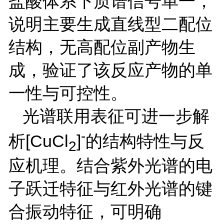
盐酸体系下质谱信号单一，
说明主要生成直线型二配位
结构，无高配位副产物生
成，验证了该反应产物的单
一性与可控性。
光谱联用表征可进一步解
-
析
[CuCl
]
的结构特性与反
2
应机理。结合紫外光谱的电
子跃迁特征与红外光谱的键
合振动特征，可明确