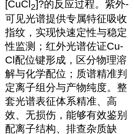
[CuCl
]
?的反应过程。紫外
-
2
可见光谱提供专属特征吸收
指纹，实现快速定性与稳定
性监测；红外光谱佐证
Cu
-
Cl
配位键形成，区分物理溶
解与化学配位；质谱精准判
定离子组分与产物纯度。整
套光谱表征体系精准、高
效、无损伤，能够有效鉴别
配离子结构、排查杂质缺