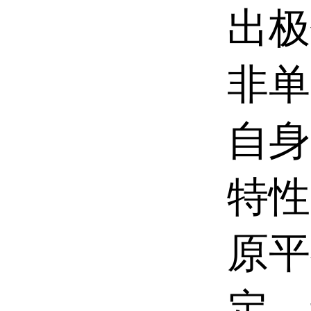
出极
非单
自身
特性
原平
定。