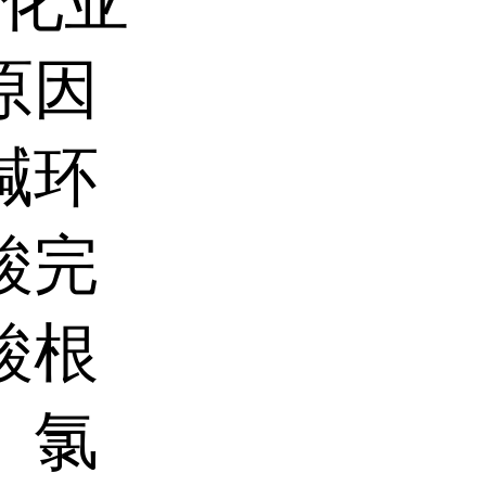
化亚
原因
碱环
酸完
酸根
。氯