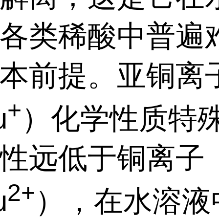
各类稀酸中普遍
本前提。亚铜离
+
u
）化学性质特
性远低于铜离子
2+
u
），在水溶液