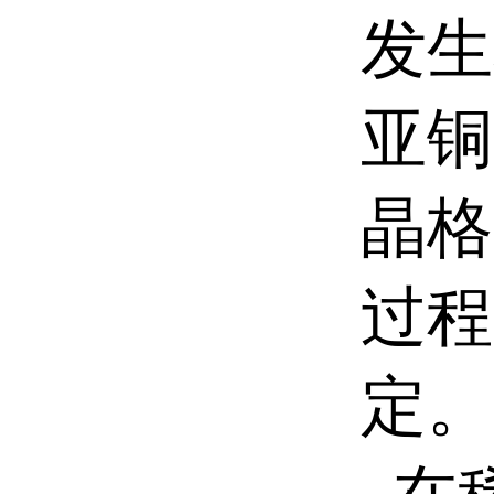
发生
亚铜
晶格
过程
定。