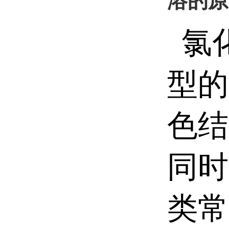
溶的原
氯
型的
色结
同时
类常