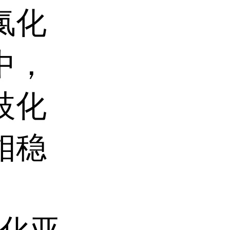
氯化
中，
歧化
相稳