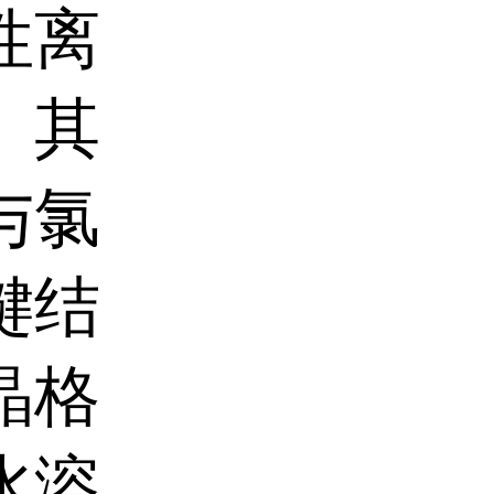
性离
。其
与氯
键结
晶格
水溶