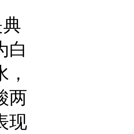
是典
为白
水，
酸两
表现