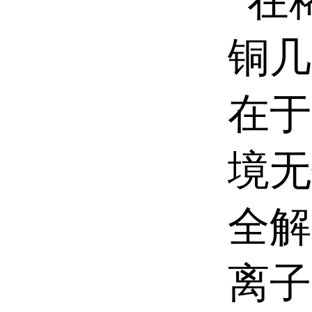
在
铜几
在于
境无
全解
离子