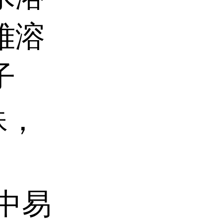
难溶
子
殊，
中易