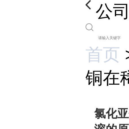
公
首页
铜在
氯化亚