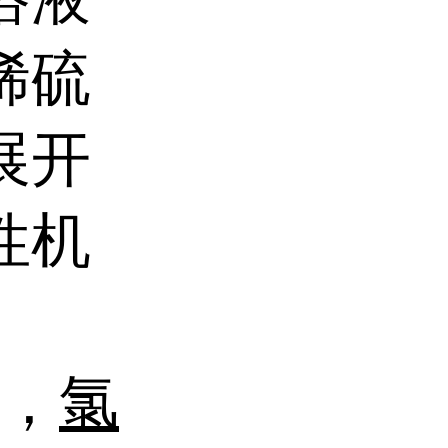
稀硫
展开
性机
，
氯