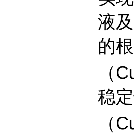
液及
的根
（
C
稳定
（
C