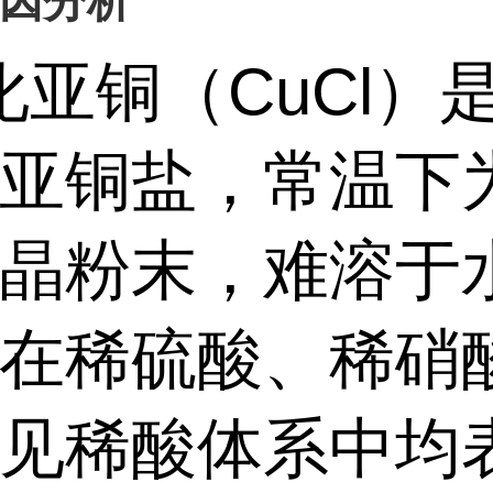
因分析
化亚铜（
CuCl
）
亚铜盐，常温下
晶粉末，难溶于
在稀硫酸、稀硝
见稀酸体系中均