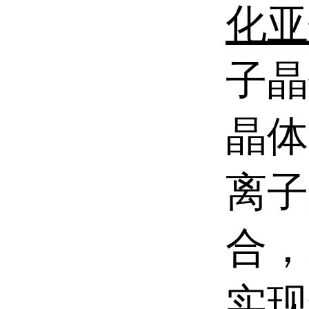
化亚
子晶
晶体
离子
合，
实现