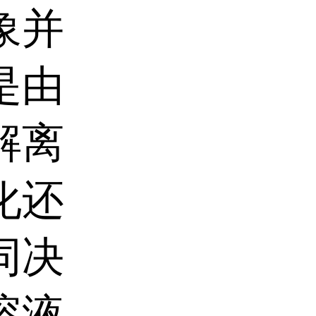
象并
是由
解离
化还
同决
溶液