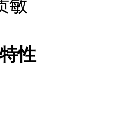
质敏
。
特性
、