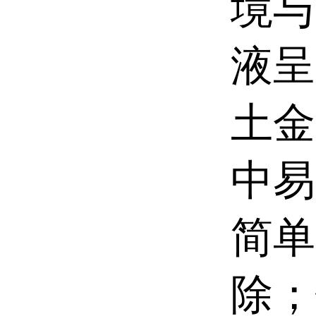
境与
液呈
土金
中易
简单
除；