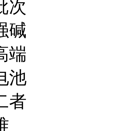
批次
强碱
高端
电池
二者
难