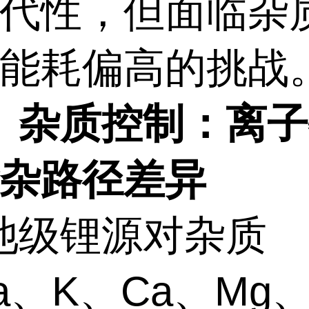
代性，但面临杂
能耗偏高的挑战
、杂质控制：离子
杂路径差异
池级锂源对杂质
a
、
K
、
Ca
、
Mg