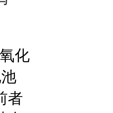
与
氧化
电池
前者