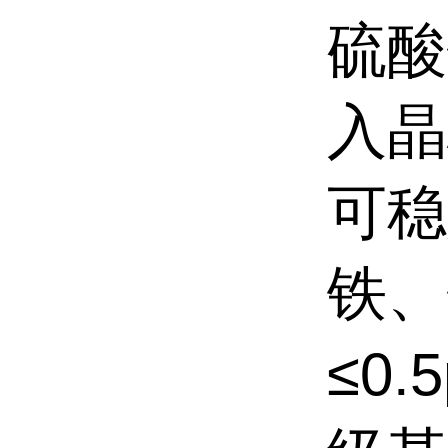
硫酸
入晶
可稳
铁、
≤
0.