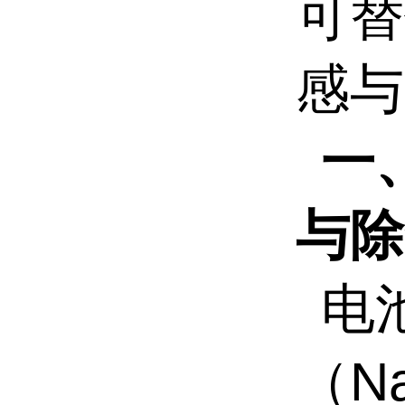
可替
感与
一
与除
电
（
N