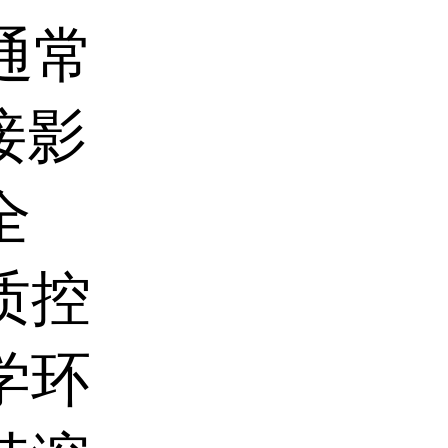
通常
接影
全
质控
学环