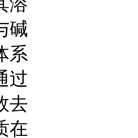
其溶
与碱
体系
通过
效去
质在