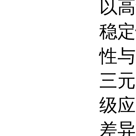
以高
稳定
性与
三元
级应
差异