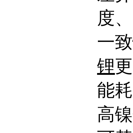
度、
一致
锂
更
能耗
高镍