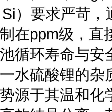
、
Si
）要求严苛，
制在
ppm
级，直
池循环寿命与安
一水硫酸锂的杂
势源于其温和化