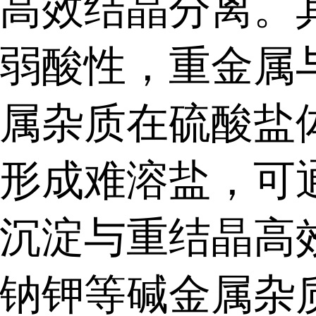
高效结晶分离。
弱酸性，重金属
属杂质在硫酸盐
形成难溶盐，可
沉淀与重结晶高
钠钾等碱金属杂