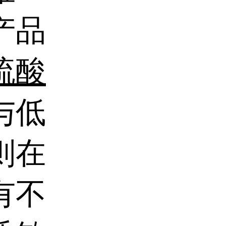
产品
硫酸
与低
则在
有不