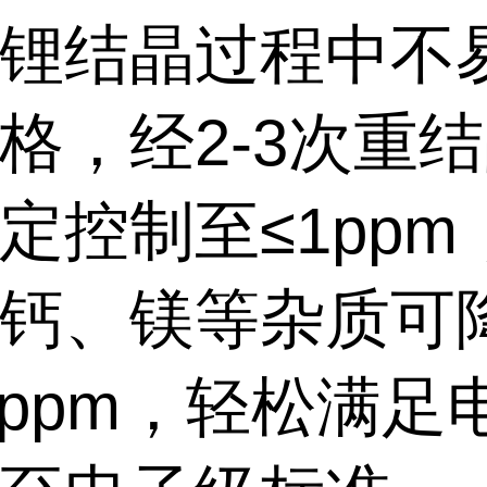
锂结晶过程中不
格，经
2-3
次重结
定控制至≤
1ppm
钙、镁等杂质可
5ppm
，轻松满足