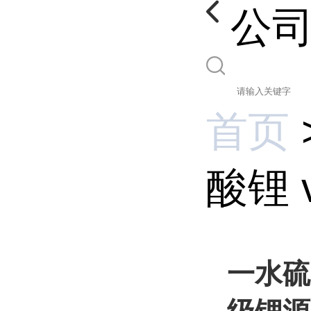
公
首页
酸锂 
一水硫