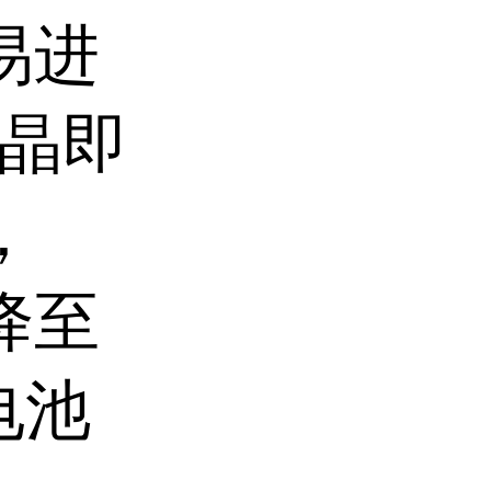
易进
晶即
，
降至
电池