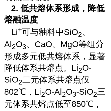
2.
低共熔体系形成，降低
熔融温度
+
Li
可与釉料中
SiO
、
2
Al
O
、
CaO
、
MgO
等组分
2
3
形成多元低共熔体系，显著
降低体系共熔点。
Li
O-
2
SiO
二元体系共熔点仅
2
802
℃，
Li
O-Al
O
-SiO
三
2
2
3
2
元体系共熔点低至
850
℃，