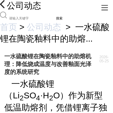
公司动态
搜索
首页
>
公司动态
>
一水硫酸
锂在陶瓷釉料中的助熔...
一水硫酸锂在陶瓷釉料中的助熔机
2026-
05-25
理：降低烧成温度与改善釉面光泽
度的系统研究
一水硫酸锂
（
Li
SO
·
H
O
）作为新型
2
4
2
低温助熔剂，凭借锂离子独