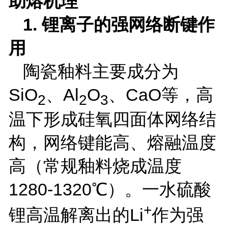
助熔机理
1.
锂离子的强网络断键作
用
陶瓷釉料主要成分为
SiO
、
Al
O
、
CaO
等，高
2
2
3
温下形成硅氧四面体网络结
构，网络键能高、熔融温度
高（常规釉料烧成温度
1280-1320
℃）。一水硫酸
+
锂高温解离出的
Li
作为强