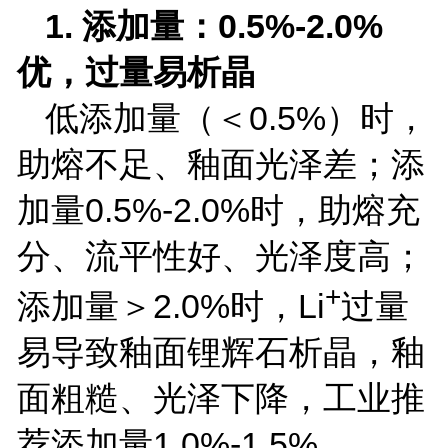
1.
添加量：
0.5%-2.0%
优，过量易析晶
低添加量（＜
0.5%
）时，
助熔不足、釉面光泽差；添
加量
0.5%-2.0%
时，助熔充
分、流平性好、光泽度高；
+
添加量＞
2.0%
时，
Li
过量
易导致釉面锂辉石析晶，釉
面粗糙、光泽下降，工业推
荐添加量
1.0%-1.5%
。