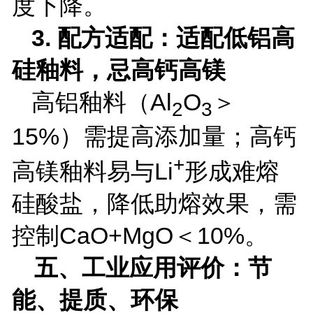
度下降。
3.
配方适配：适配低铝高
硅釉料，忌高钙高镁
高铝釉料（
Al
O
＞
2
3
15%
）需提高添加量；高钙
+
高镁釉料易与
Li
形成难熔
硅酸盐，降低助熔效果，需
控制
CaO+MgO
＜
10%
。
五、工业应用评价：节
能、提质、环保