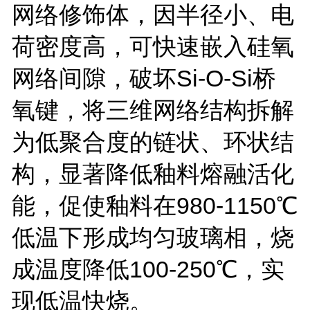
网络修饰体，因半径小、电
荷密度高，可快速嵌入硅氧
网络间隙，破坏
Si-O-Si
桥
氧键，将三维网络结构拆解
为低聚合度的链状、环状结
构，显著降低釉料熔融活化
能，促使釉料在
980
-
1150
℃
低温下形成均匀玻璃相，烧
成温度降低
100-250
℃，实
现低温快烧。