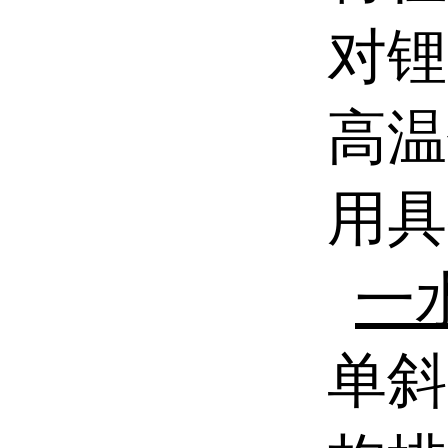
对锂
高温
用具
一
单斜