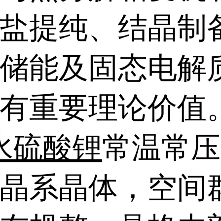
盐提纯、结晶制
储能及固态电解
有重要理论价值
水硫酸锂
常温常压
晶系晶体，空间