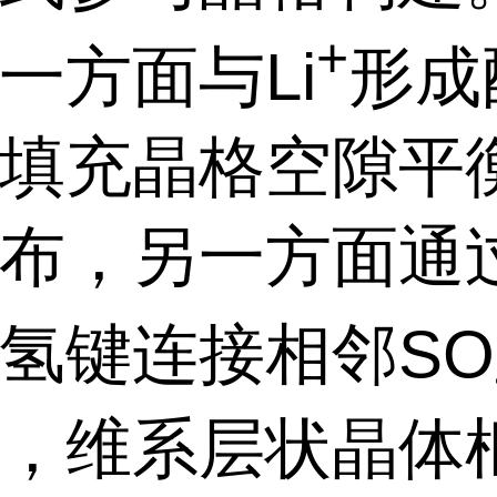
+
一方面与
Li
形成
填充晶格空隙平
布，另一方面通
氢键连接相邻
SO
，维系层状晶体