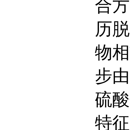
合方
历脱
物相
步由
硫酸
特征