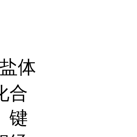
盐体
化合
、键