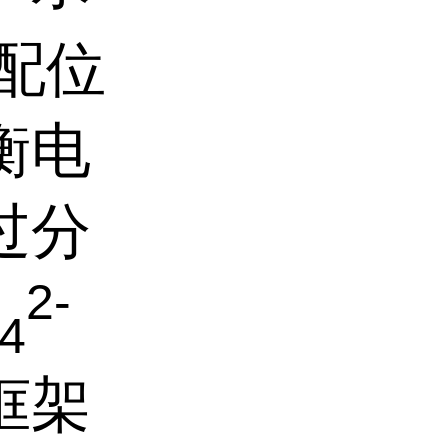
配位
衡电
过分
2-
4
框架