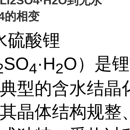
i2SO4·H2O到无水
O4的相变
水硫酸锂
SO
·
H
O
）是锂
2
4
2
典型的含水结晶
其晶体结构规整