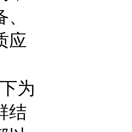
备、
质应
。
下为
群结