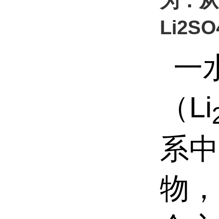
为：从L
Li2S
一
（
Li
系中
物，