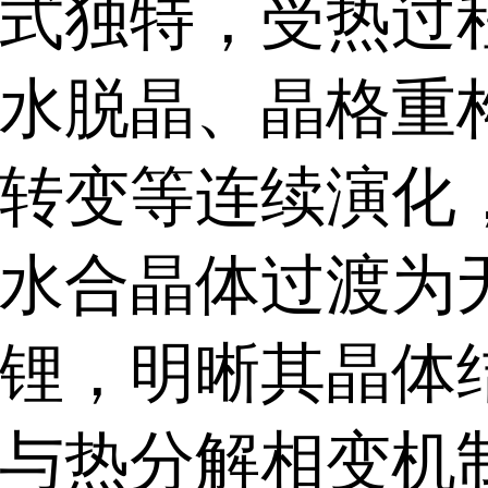
式独特，受热过
水脱晶、晶格重
转变等连续演化
水合晶体过渡为
锂，明晰其晶体
与热分解相变机