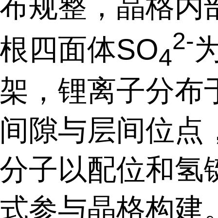
布规整，晶格内
2-
根四面体
SO
4
架，锂离子分布
间隙与层间位点
分子以配位和氢
式参与晶格构建