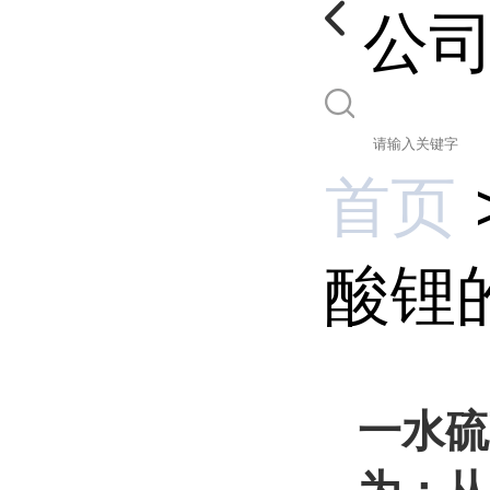
公
首页
酸锂
一水硫