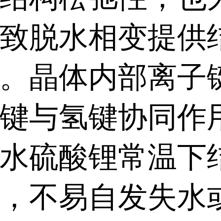
致脱水相变提供
。晶体内部离子
键与氢键协同作
水硫酸锂常温下
，不易自发失水