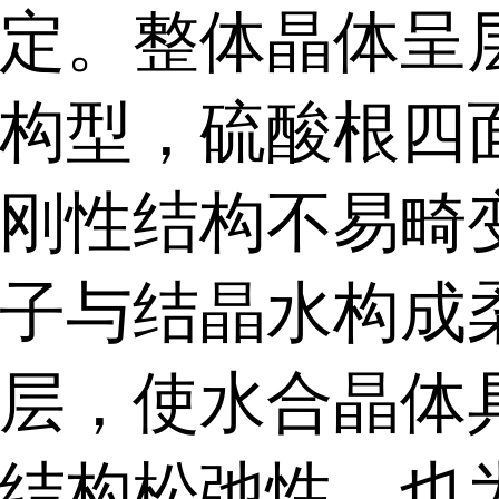
定。整体晶体呈
构型，硫酸根四
刚性结构不易畸
子与结晶水构成
层，使水合晶体
结构松弛性，也