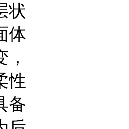
层状
面体
变，
柔性
具备
为后