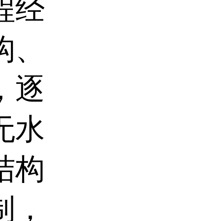
程经
构、
，逐
无水
结构
制，