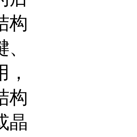
结构
键、
用，
结构
或晶