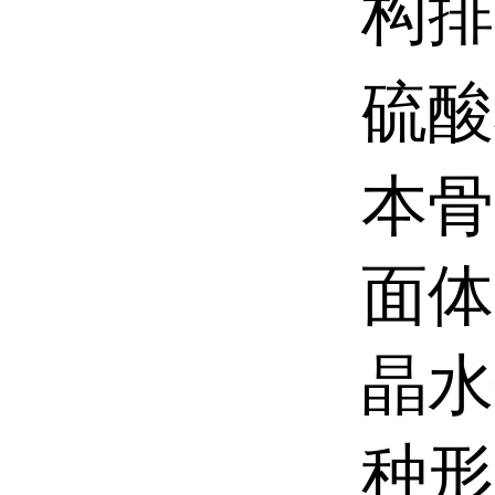
构排
硫酸
本骨
面体
晶水
种形