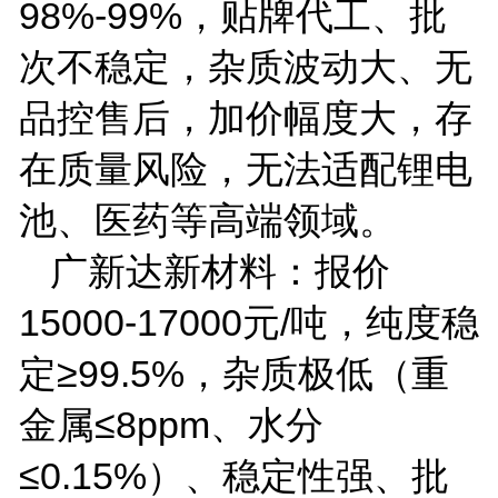
98%-99%
，贴牌代工、批
次不稳定，杂质波动大、无
品控售后，加价幅度大，存
在质量风险，无法适配锂电
池、医药等高端领域。
广新达新材料：报价
15000-17000
元
/
吨，纯度稳
定≥
99.5%
，杂质极低（重
金属≤
8ppm
、水分
≤
0.15%
）、稳定性强、批