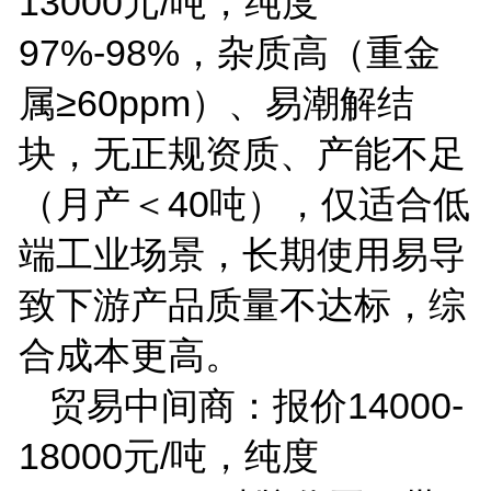
13000
元
/
吨，纯度
97%-98%
，杂质高（重金
属≥
60ppm
）、易潮解结
块，无正规资质、产能不足
（月产＜
40
吨），仅适合低
端工业场景，长期使用易导
致下游产品质量不达标，综
合成本更高。
贸易中间商：报价
14000-
18000
元
/
吨，纯度