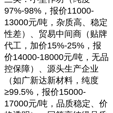
97%-98%
，报价
11000-
13000
元
/
吨，杂质高、稳定
性差）、贸易中间商（贴牌
代工，加价
15%-25%
，报
价
14000-18000
元
/
吨，无品
控保障）、源头生产企业
（如广新达新材料，纯度
≥
99.5%
，报价
15000-
17000
元
/
吨，品质稳定、价